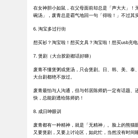
在女神胆小如鼠，在父母面前却总是「声大大」！
碗汤」，废青总是霸气地回一句「得啦！」不过其
6. 淘宝多过行街
想买衫？淘宝啦！想买文具？淘宝啦！想买usb充
7. 煲剧（大台胶剧都话好睇）
废青不懂煲粥或煲汤，只会煲剧。日、韩、美、泰、
大台剧都绝不放过。
废青最怕与人沟通，但与邻居陈师奶一定有话题、
快，总能剧透给陈师奶！
8. 成日呻眼训
废青都有一种精神，就是「无精神」。脸上的熊猫眼已
又要煲剧，又要上讨论区，如此忙，当然没有时间