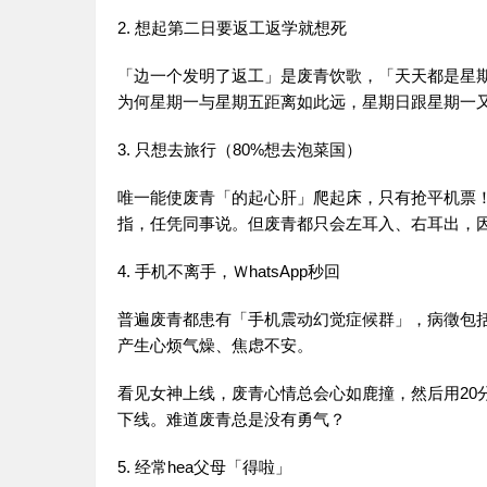
2. 想起第二日要返工返学就想死
「边一个发明了返工」是废青饮歌，「天天都是星
为何星期一与星期五距离如此远，星期日跟星期一
3. 只想去旅行（80%想去泡菜国）
唯一能使废青「的起心肝」爬起床，只有抢平机票
指，任凭同事说。但废青都只会左耳入、右耳出，
4. 手机不离手，ＷhatsApp秒回
普遍废青都患有「手机震动幻觉症候群」，病徵包括平均每
产生心烦气燥、焦虑不安。
看见女神上线，废青心情总会心如鹿撞，然后用20
下线。难道废青总是没有勇气？
5. 经常hea父母「得啦」