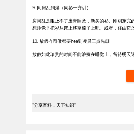
9. 间房乱到爆（同衫一齐训）
房间乱是阻止不了废青睡觉，新买的衫、刚刚穿完
想睡觉？把衫从床上移至椅子上吧。或者，任由它
10. 放假冇嘢做都要hea到凌晨三点先瞓
放假如此珍贵的时间不能浪费在睡觉上，留待明天
"分享百科，天下知识"