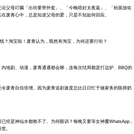
无论父母叮嘱「出街要带外套」、「今晚唔好太夜返」、「枱面放咗
实在废青心中，总是知道父母的爱，只是不知如何回应。
电线？淘宝啦！废青认为，既然有淘宝，为何还要行街？
内地剧、动漫，废青通通都会睇，连每次结局都是打边炉、BBQ的
还令废青自信倍增。因为废青追剧速度总比日日忙于做家务的陈师奶
经是神仙水都救不了。为何眼训？每晚又要等女神覆WhatsApp，
睡觉。