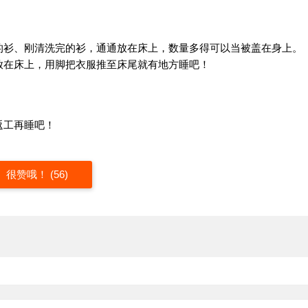
的衫、刚清洗完的衫，通通放在床上，数量多得可以当被盖在身上。
放在床上，用脚把衣服推至床尾就有地方睡吧！
返工再睡吧！
很赞哦！ (56)