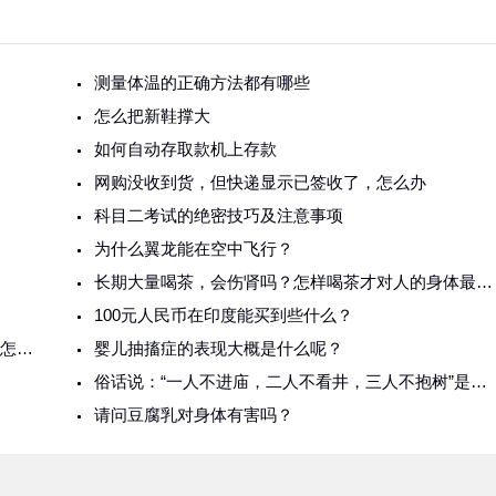
测量体温的正确方法都有哪些
怎么把新鞋撑大
如何自动存取款机上存款
网购没收到货，但快递显示已签收了，怎么办
科目二考试的绝密技巧及注意事项
为什么翼龙能在空中飞行？
长期大量喝茶，会伤肾吗？怎样喝茶才对人的身体最好？
100元人民币在印度能买到些什么？
如何解释“不能在太岁头上动土”中的太岁？动土会怎样？
婴儿抽搐症的表现大概是什么呢？
俗话说：“一人不进庙，二人不看井，三人不抱树”是什么意思？
请问豆腐乳对身体有害吗？