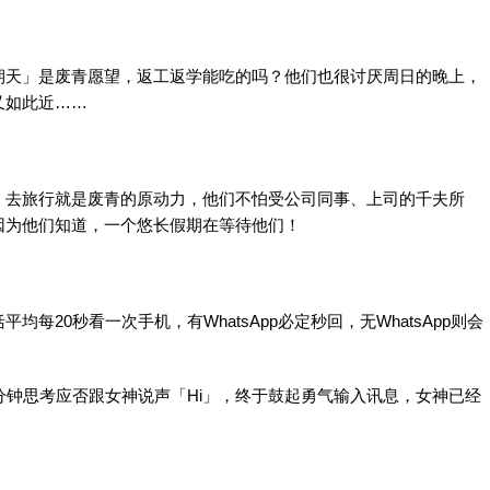
期天」是废青愿望，返工返学能吃的吗？他们也很讨厌周日的晚上，
又如此近……
！去旅行就是废青的原动力，他们不怕受公司同事、上司的千夫所
因为他们知道，一个悠长假期在等待他们！
20秒看一次手机，有WhatsApp必定秒回，无WhatsApp则会
分钟思考应否跟女神说声「Hi」，终于鼓起勇气输入讯息，女神已经