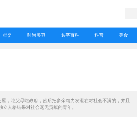
母婴
时尚美容
名字百科
科普
美食
公屋，吃父母吃政府，然后把多余精力发泄在对社会不满的，并且
独立人格结果对社会毫无贡献的青年。