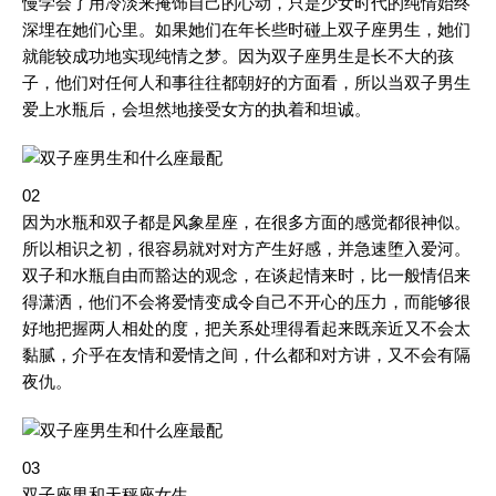
慢学会了用冷淡来掩饰自己的心动，只是少女时代的纯情始终
深埋在她们心里。如果她们在年长些时碰上双子座男生，她们
就能较成功地实现纯情之梦。因为双子座男生是长不大的孩
子，他们对任何人和事往往都朝好的方面看，所以当双子男生
爱上水瓶后，会坦然地接受女方的执着和坦诚。
02
因为水瓶和双子都是风象星座，在很多方面的感觉都很神似。
所以相识之初，很容易就对对方产生好感，并急速堕入爱河。
双子和水瓶自由而豁达的观念，在谈起情来时，比一般情侣来
得潇洒，他们不会将爱情变成令自己不开心的压力，而能够很
好地把握两人相处的度，把关系处理得看起来既亲近又不会太
黏腻，介乎在友情和爱情之间，什么都和对方讲，又不会有隔
夜仇。
03
双子座男和天秤座女生