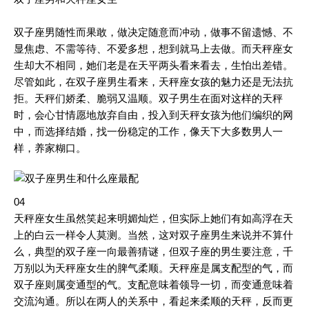
双子座男随性而果敢，做决定随意而冲动，做事不留遗憾、不
显焦虑、不需等待、不爱多想，想到就马上去做。而天秤座女
生却大不相同，她们老是在天平两头看来看去，生怕出差错。
尽管如此，在双子座男生看来，天秤座女孩的魅力还是无法抗
拒。天秤们娇柔、脆弱又温顺。双子男生在面对这样的天秤
时，会心甘情愿地放弃自由，投入到天秤女孩为他们编织的网
中，而选择结婚，找一份稳定的工作，像天下大多数男人一
样，养家糊口。
04
天秤座女生虽然笑起来明媚灿烂，但实际上她们有如高浮在天
上的白云一样令人莫测。当然，这对双子座男生来说并不算什
么，典型的双子座一向最善猜谜，但双子座的男生要注意，千
万别以为天秤座女生的脾气柔顺。天秤座是属支配型的气，而
双子座则属变通型的气。支配意味着领导一切，而变通意味着
交流沟通。所以在两人的关系中，看起来柔顺的天秤，反而更