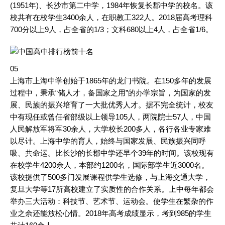
(1951年)、长沙市第二中学，1984年恢复长郡中学的校名。该
校共有在校学生3400余人，在职教工322人。2018届高考理科
700分以上9人，占全省的1/3；文科680以上4人，占全省1/6。
05
上海市上海中学创始于1865年的龙门书院。在150多年的发展
过程中，秉承“储人才，备国家之用”的办学宗旨，为国家的发
展、民族的振兴培育了一大批优秀人才。据不完全统计，校友
中有现任或曾任省部级以上领导105人，两院院士57人，中国
人民解放军将军30余人，大学校长200多人，各行各业专家难
以尽计。上海中学的育人，始终与国家发展、民族振兴同呼
吸、共命运。比长沙的长郡中学还早个39年的时间。该校现有
在校学生4200余人，本部约1200名，国际部学生近3000名。
该校提供了500多门发展课程供学生选修，与上海交通大学，
复旦大学等17所高校建立了实质性的合作关系。上中每年都会
举办三大活动：科技节、艺术节、运动会。使学生在繁杂的作
业之余还能放松心情。2018年高考成绩显示，考到985的学生