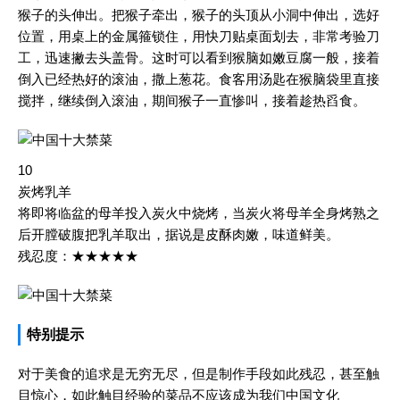
猴子的头伸出。把猴子牵出，猴子的头顶从小洞中伸出，选好
位置，用桌上的金属箍锁住，用快刀贴桌面划去，非常考验刀
工，迅速撇去头盖骨。这时可以看到猴脑如嫩豆腐一般，接着
倒入已经热好的滚油，撒上葱花。食客用汤匙在猴脑袋里直接
搅拌，继续倒入滚油，期间猴子一直惨叫，接着趁热舀食。
10
炭烤乳羊
将即将临盆的母羊投入炭火中烧烤，当炭火将母羊全身烤熟之
后开膛破腹把乳羊取出，据说是皮酥肉嫩，味道鲜美。
残忍度：★★★★★
特别提示
对于美食的追求是无穷无尽，但是制作手段如此残忍，甚至触
目惊心，如此触目经验的菜品不应该成为我们中国文化