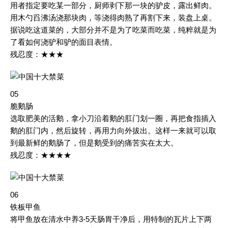
用者指定要吃某一部分，厨师剥下那一块的驴皮，露出鲜肉。
用木勺舀沸汤浇那块肉，等浇得肉熟了再割下来，装盘上桌。
据说吃这道菜的，大部分并不是为了吃菜而吃菜，纯粹就是为
了看如何浇驴和驴的面目表情。
残忍度：★★★
05
脆鹅肠
选取肥美的活鹅，拿小刀沿着鹅的肛门划一圈，再把食指插入
鹅的肛门内，然后旋转，再用力向外拔出。这样一来就可以取
到最新鲜的鹅肠了，但是鹅受到的痛苦实在太大。
残忍度：★★★★
06
铁板甲鱼
将甲鱼放在清水中养3-5天肠胃干净后，用特制的瓦片上下两