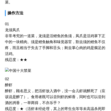
菜。
操作方法
01
龙须凤爪
非常考究的一道菜，龙须是活鲤鱼的鱼须，凤爪是活鸡掌下正
中的一块精肉。须是鲤鱼触角和味觉器官，割去须的鲤鱼不仅
疼，而且相当于失去了手脚和舌头；剜去掌心肉的鸡是瘸足的
活鸡。
残忍度：★★
02
醉虾
醉虾，顾名思义，把活虾放入酒中，没一会儿虾就醉死了（应
该说是醉了）。食用者既可以尝到虾的鲜香，同时也可以尝到
酒的冽香，一举两得，不亦乐乎？
残忍度：★（活虾未经处理，其上的寄生虫等等未高温杀死即