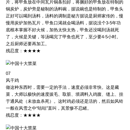
片，将甲鱼放在中间瓦片铜条扣好，将捆好的甲鱼放在特制的
铜炭炉，炭炉旁是秘制的汤料碗，据说碗也是特制的，甲鱼头
正好可以喝到汤料，汤料的调制是秘方据说是厨师家传的，慢
慢用炭炉加热瓦片，甲鱼口渴就会喝汤料，据说没个3-5年功
底根本掌握不好火候，加热太快太热，甲鱼还没喝到汤就死
了，火候是关键，等汤喝完了甲鱼也死了，至少要4-5小时。
之后厨师还要再加工。
残忍度：★★★★
07
风干鸡
做这种东西时，需要一定的手法，速度必须非常快。这是藏
菜，大师以极快的速度拔毛、取脏、填调料入鸡腹、缝上、挂
于通风处（未放血杀死）。这时鸡必须还是活的，然后如风铃
一般在风雪之中“咕咕”直叫，其景惨不忍睹。
残忍度：★★★★