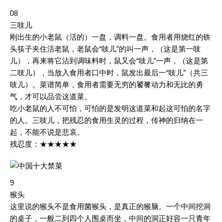
08
三吱儿
刚出生的小老鼠（活的）一盘，调料一盘。食用者用烧红的铁
头筷子夹住活老鼠，老鼠会“吱儿”的叫一声，（这是第一吱
儿），再来将它沾到调味料时，鼠又会“吱儿”一声，（这是第
二吱儿），当放入食用者口中时，鼠发出最后一“吱儿”（共三
吱儿）。菜谱简单，食用者需要无穷的饕餮动力和无比的勇
气，才可以品尝这道菜。
吃小老鼠的人不可怕，可怕的是发明这道菜和起这可怕的名字
的人。三吱儿，把残忍的食用生灵的过程，传神的归纳在一
起，不能不说是悲哀。
残忍度：★★★★★
9
猴头
这里说的猴头不是食用菌猴头，是真正的猴脑。一个中间挖洞
的桌子，一般二到四个人围桌而坐，中间的洞正好容一只青年