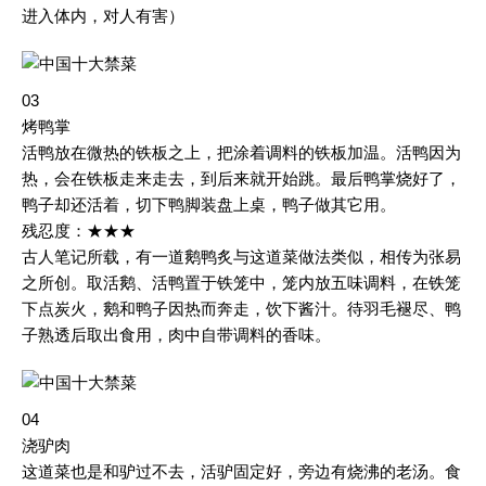
进入体内，对人有害）
03
烤鸭掌
活鸭放在微热的铁板之上，把涂着调料的铁板加温。活鸭因为
热，会在铁板走来走去，到后来就开始跳。最后鸭掌烧好了，
鸭子却还活着，切下鸭脚装盘上桌，鸭子做其它用。
残忍度：★★★
古人笔记所载，有一道鹅鸭炙与这道菜做法类似，相传为张易
之所创。取活鹅、活鸭置于铁笼中，笼内放五味调料，在铁笼
下点炭火，鹅和鸭子因热而奔走，饮下酱汁。待羽毛褪尽、鸭
子熟透后取出食用，肉中自带调料的香味。
04
浇驴肉
这道菜也是和驴过不去，活驴固定好，旁边有烧沸的老汤。食