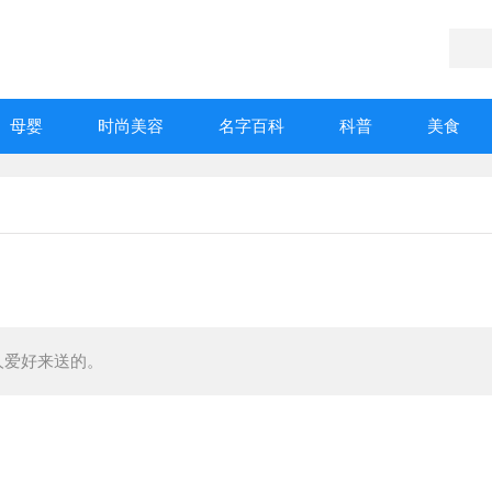
母婴
时尚美容
名字百科
科普
美食
人爱好来送的。