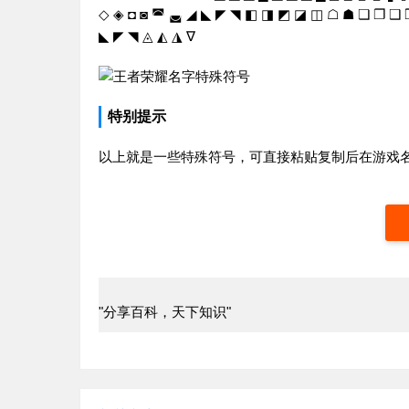
◇ ◈ ◘ ◙ ◚ ◛ ◢ ◣ ◤ ◥ ◧ ◨ ◩ ◪ ◫ ☖ ☗ ❏ ❐ ❑ ❒ 
◣ ◤ ◥ ◬ ◭ ◮ ∇
特别提示
以上就是一些特殊符号，可直接粘贴复制后在游戏
"分享百科，天下知识"