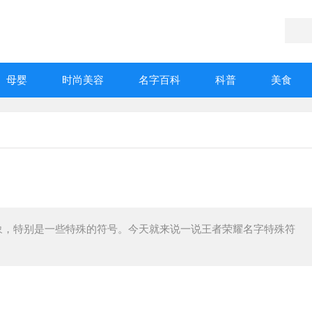
母婴
时尚美容
名字百科
科普
美食
象，特别是一些特殊的符号。今天就来说一说王者荣耀名字特殊符