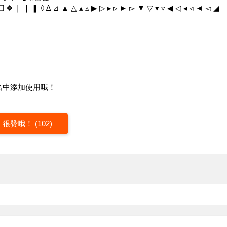
❖ ❘ ❙ ❚ ◊ ∆ ⊿ ▲ △ ▴ ▵ ▶ ▷ ▸ ▹ ► ▻ ▼ ▽ ▾ ▿ ◀ ◁ ◂ ◃ ◄ ◅ ◢
名中添加使用哦！
很赞哦！ (102)