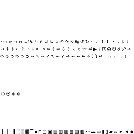
 ↩ ↪ ↫ ↬ ↭ ↮ ↯ ↰ ↱ ↲ ↳ ↴ ↶ ↷ ↸ ↹ ↺ ↻ ↼ ↽ ↾ ↿ ⇀ ⇁ ⇂ ⇃
 ⇝ ⇞ ⇟ ⇠ ⇡ ⇢ ⇣ ⇤ ⇥ ⇦ ⇧ ⇨ ⇩ ⇪ ⌅ ⌆ ⌤ ⏎ ▶ ☇ ☈ ☊ ☋ ☌ ☍ ➔
➬ ➭ ➮ ➯ ➱ ➲ ➳ ➴ ➵ ➶ ➷ ➸ ➹ ➺ ➻ ➼ ➽ ➾ ⤴ ⤵ ↵ ↓ ↔ ← → ↑
◯ ❍ ⦿ ⊕ ⊗
▍ ▎ ▏ ▐ ░ ▒ ▓ ▔ ■ □ ▢ ▣ ▤ ▥ ▦ ▧ ▨ ▩ ▪ ▫ ▬ ▭ ▮ ▯ ▰ ▱ ► ◄ ◆