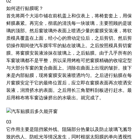
02
如何进行贴膜呢？
首先将两个大浴巾铺在前机盖上和仪表上，将椅套套上，用保
鲜膜裹紧。再完全，彻底的清洗每一块玻璃，主要照顾的是玻
璃的顶部。然后窗玻璃外表面上喷洒少量的窗膜安装液，将软
质模具覆盖在上面，经小心的滑动定位后，之后剪切。然后剪
切操作期间使汽车膜牢牢的贴在玻璃上。之后按照模具剪切窗
膜。将窗膜安装液涂抹在玻璃上，之后贴膜。由于几乎所有的
车窗玻璃都不是平整，所以采用烤枪可把窗膜精确的收缩定型
与大部分车窗的复合曲面上。消除在曲面上出现的皱折。接下
来是内部贴膜，现将窗膜安装液喷洒均匀。之后进行贴膜在每
片窗膜安定于它的最终位置后，应立即在窗膜表面再次喷洒安
装液，润滑挤水的表面。之后用长三角塑料刮板进行赶水。最
后用棉布将车窗边缘挤出的水吸出。就完成了。
03
它作用主要是阻挡紫外线、阻隔部分热量以及防止玻璃飞溅导
致的伤人、防眩光等情况发生，同时根据太阳膜的单向透视性